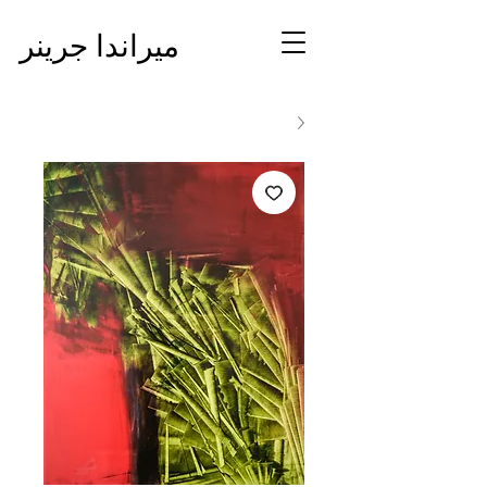
ميراندا جرينر