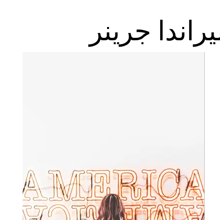
راندا جرينر