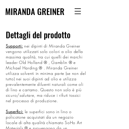
MIRANDA GREINER
Dettagli del prodotto
Supporti:
nei dipinti di Miranda Greiner
vengono utilizzati solo colori a olio della
massima qualità, tra cui quelli dei marchi
leader Old Holland
®
, Gamblin
®
e
Michael Harding
®
. Miranda Greiner
utilizza solventi in minima parte (se non del
tutto) nei suoi dipinti ad olio e utilizza
prevalentemente diluenti naturali come oli
di lino e cartamo. Questo non solo è più
sicuro/salutare, ma riduce i rifiuti tossici
nel processo di produzione.
Superfici:
le superfici sono in lino o
policotone acquistati da un negozio
locale di alta qualità chiamato SoHo Art
Materials
® e provengono da un