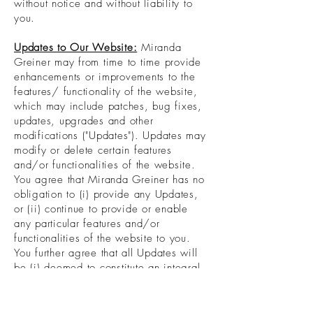
without notice and without liability to
you.
Updates to Our Website:
Miranda
Greiner may from time to time provide
enhancements or improvements to the
features/ functionality of the website,
which may include patches, bug fixes,
updates, upgrades and other
modifications ("Updates"). Updates may
modify or delete certain features
and/or functionalities of the website.
You agree that Miranda Greiner has no
obligation to (i) provide any Updates,
or (ii) continue to provide or enable
any particular features and/or
functionalities of the website to you.
You further agree that all Updates will
be (i) deemed to constitute an integral
part of the website, and (ii) subject to
the terms and conditions of this
Agreement.