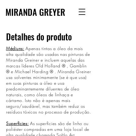
MIRANDA GREYER
Detalhes do produto
Médiuns:
Apenas tintas a óleo da mais
alta qualidade são usadas nas pinturas de
Miranda Greiner e incluem aquelas das
marcas líderes Old Holland
®
, Gamblin
®
e Michael Harding
®
. Miranda Greiner
usa solventes minimamente (se é que usa)
em suas pinturas a óleo e usa
predominantemente diluentes de óleo
naturais, como óleos de linhaça e
cártamo. Isto não é apenas mais
seguro/saudável, mas também reduz os
resíduos tóxicos no processo de produção.
Superfícies:
As superfícies são de linho ou
poliéster compradas em uma loja local de
alta qualidade chamada SoHo Art