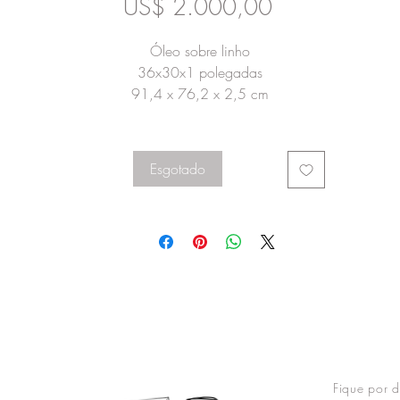
Preço
US$ 2.000,00
Óleo sobre linho
36x30x1 polegadas
91,4 x 76,2 x 2,5 cm
Esgotado
Fique por d