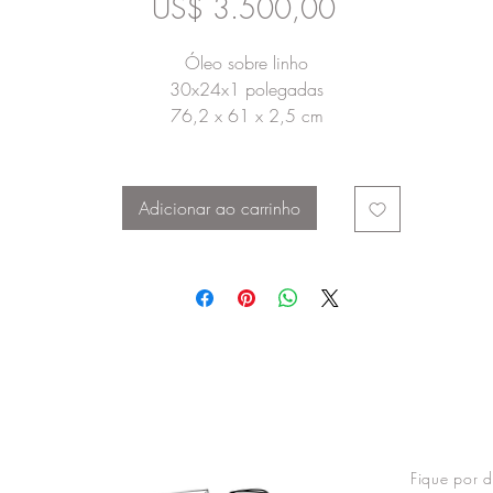
Preço
US$ 3.500,00
Óleo sobre linho
30x24x1 polegadas
76,2 x 61 x 2,5 cm
Adicionar ao carrinho
Fique por d