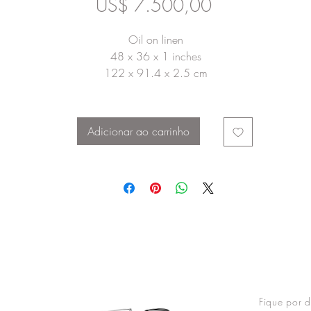
Preço
US$ 7.500,00
Oil on linen
48 x 36 x 1 inches
122 x 91.4 x 2.5 cm
Adicionar ao carrinho
Fique por d